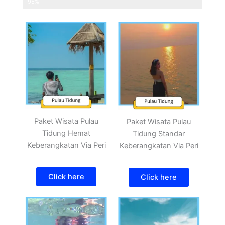
Peminat Tahun 2023
95%
Paket Wisata Pulau
Paket Wisata Pulau
Tidung Hemat
Tidung Standar
Keberangkatan Via Peri
Keberangkatan Via Peri
Click here
Click here