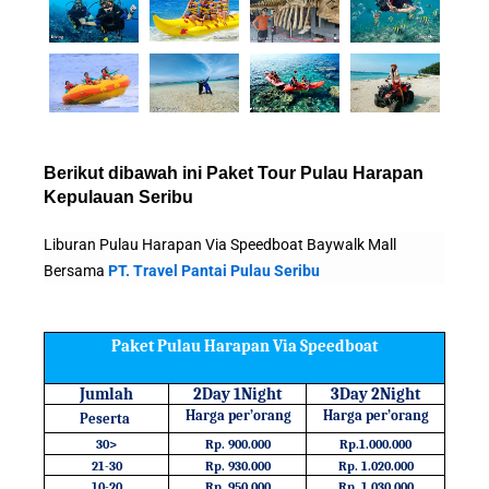
Berikut dibawah ini Paket Tour Pulau Harapan
Kepulauan Seribu
Liburan Pulau Harapan Via Speedboat Baywalk Mall
Bersama
PT. Travel Pantai Pulau Seribu
Paket Pulau Harapan Via Speedboat
Jumlah
2Day 1Night
3Day 2Night
Harga per’orang
Harga per’orang
Peserta
30>
Rp. 900.000
Rp.1.000.000
21-30
Rp. 930.000
Rp. 1.020.000
10-20
Rp. 950.000
Rp. 1.030.000